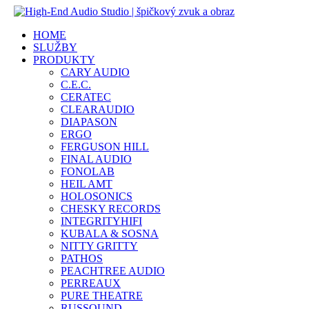
HOME
SLUŽBY
PRODUKTY
CARY AUDIO
C.E.C.
CERATEC
CLEARAUDIO
DIAPASON
ERGO
FERGUSON HILL
FINAL AUDIO
FONOLAB
HEIL AMT
HOLOSONICS
CHESKY RECORDS
INTEGRITYHIFI
KUBALA & SOSNA
NITTY GRITTY
PATHOS
PEACHTREE AUDIO
PERREAUX
PURE THEATRE
RUSSOUND