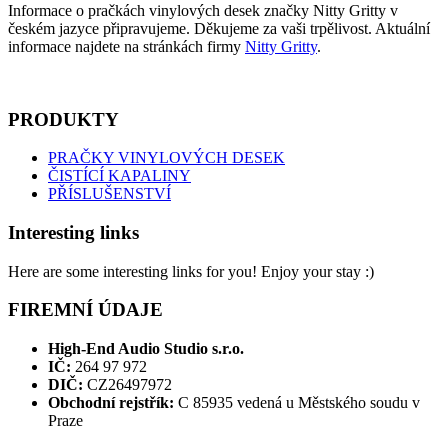
Informace o pračkách vinylových desek značky Nitty Gritty v
českém jazyce připravujeme. Děkujeme za vaši trpělivost. Aktuální
informace najdete na stránkách firmy
Nitty Gritty
.
PRODUKTY
PRAČKY VINYLOVÝCH DESEK
ČISTÍCÍ KAPALINY
PŘÍSLUŠENSTVÍ
Interesting links
Here are some interesting links for you! Enjoy your stay :)
FIREMNÍ ÚDAJE
High-End Audio Studio s.r.o.
IČ:
264 97 972
DIČ:
CZ26497972
Obchodní rejstřík:
C 85935 vedená u Městského soudu v
Praze