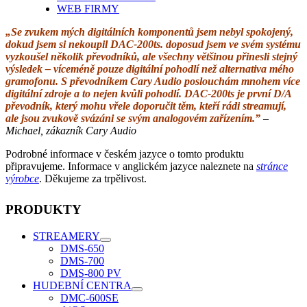
WEB FIRMY
„Se zvukem mých digitálních komponentů jsem nebyl spokojený,
dokud jsem si nekoupil DAC-200ts. doposud jsem ve svém systému
vyzkoušel několik převodníků, ale všechny většinou přinesli stejný
výsledek – víceméně pouze digitální pohodlí než alternativa mého
gramofonu. S převodníkem Cary Audio poslouchám mnohem více
digitální zdroje a to nejen kvůli pohodlí. DAC-200ts je první D/A
převodník, který mohu vřele doporučit těm, kteří rádi streamují,
ale jsou zvukově svázáni se svým analogovém zařízením.”
–
Michael, zákazník Cary Audio
Podrobné informace v českém jazyce o tomto produktu
připravujeme. Informace v anglickém jazyce naleznete na
stránce
výrobce
. Děkujeme za trpělivost.
PRODUKTY
STREAMERY
DMS-650
DMS-700
DMS-800 PV
HUDEBNÍ CENTRA
DMC-600SE