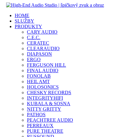
HOME
SLUŽBY
PRODUKTY
CARY AUDIO
C.E.C.
CERATEC
CLEARAUDIO
DIAPASON
ERGO
FERGUSON HILL
FINAL AUDIO
FONOLAB
HEIL AMT
HOLOSONICS
CHESKY RECORDS
INTEGRITYHIFI
KUBALA & SOSNA
NITTY GRITTY
PATHOS
PEACHTREE AUDIO
PERREAUX
PURE THEATRE
RUSSOUND