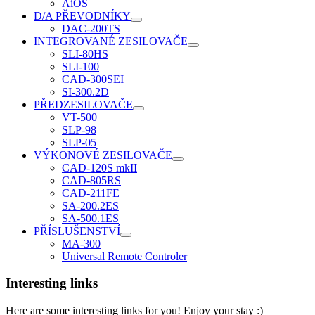
AiOS
D/A PŘEVODNÍKY
DAC-200TS
INTEGROVANÉ ZESILOVAČE
SLI-80HS
SLI-100
CAD-300SEI
SI-300.2D
PŘEDZESILOVAČE
VT-500
SLP-98
SLP-05
VÝKONOVÉ ZESILOVAČE
CAD-120S mkII
CAD-805RS
CAD-211FE
SA-200.2ES
SA-500.1ES
PŘÍSLUŠENSTVÍ
MA-300
Universal Remote Controler
Interesting links
Here are some interesting links for you! Enjoy your stay :)